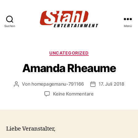
Suchen
Menü
Stahl
Entertainment
Kategorien
UNCATEGORIZED
Amanda Rheaume
Von
homepagemanu-791166
17. Juli 2018
Beitragsautor
Veröffentlichungsd
zu
Keine Kommentare
Amanda
Rheaume
Liebe Veranstalter,