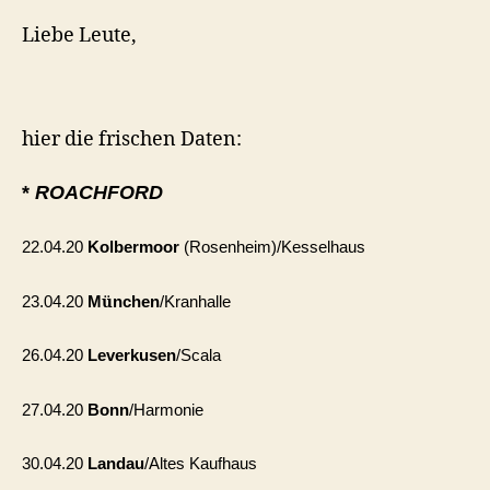
–
neue
Liebe Leute,
Live-
Daten!
hier die frischen Daten:
*
ROACHFORD
22.04.20
Kolbermoor
(Rosenheim)/Kesselhaus
ü
23.04.20
M
nchen
/Kranhalle
26.04.20
Leverkusen
/Scala
27.04.20
Bonn
/Harmonie
30.04.20
Landau
/Altes Kaufhaus