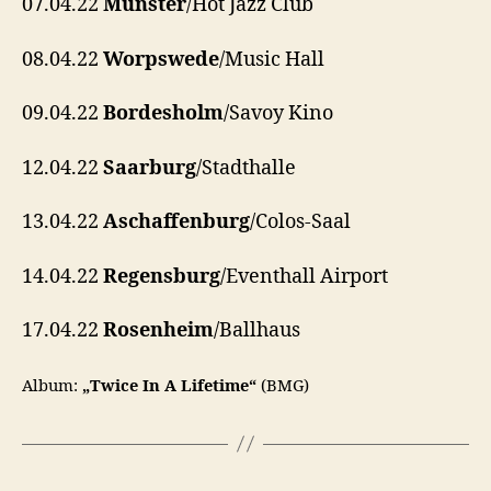
07.04.22
Münster
/Hot Jazz Club
08.04.22
Worpswede
/Music Hall
09.04.22
Bordesholm
/Savoy Kino
12.04.22
Saarburg
/Stadthalle
13.04.22
Aschaffenburg
/Colos-Saal
14.04.22
Regensburg
/Eventhall Airport
17.04.22
Rosenheim
/Ballhaus
Album:
„
Twice In A Lifetime
“
(BMG)