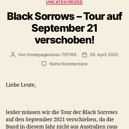
Kategorien
UNCATEGORIZED
Black Sorrows – Tour auf
September 21
verschoben!
Von
homepagemanu-791166
28. April 2020
Beitragsautor
Veröffentlichungsda
zu
Keine Kommentare
Black
Sorrows
–
Liebe Leute,
Tour
auf
September
21
leider müssen wir die Tour der Black Sorrows
verschoben!
auf den September 2021 verschieben, da die
Band in diesem Jahr nicht aus Australien raus