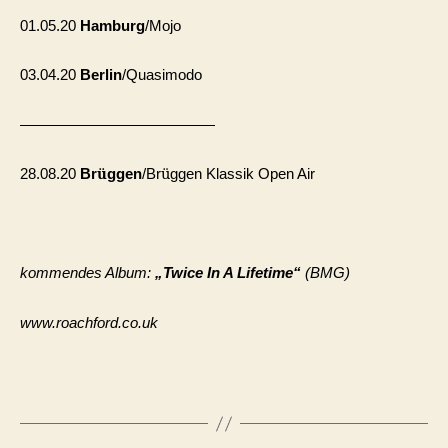
01.05.20
Hamburg
/Mojo
03.04.20
Berlin
/Quasimodo
—————————————
ü
ü
28.08.20
Br
ggen
/Br
ggen Klassik Open Air
kommendes Album:
„
Twice In A Lifetime
“
(BMG)
www.roachford.co.uk