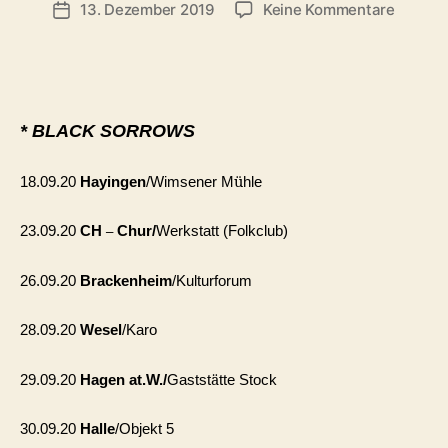
zu
13. Dezember 2019
Keine Kommentare
Veröffentlichungsdatum
The
Black
Sorrow
* BLACK SORROWS
ü
18.09.20
Hayingen
/Wimsener M
hle
–
23.09.20
CH
Chur/
Werkstatt (Folkclub)
26.09.20
Brackenheim
/Kulturforum
28.09.20
Wesel
/Karo
ä
29.09.20
Hagen at.W./
Gastst
tte Stock
30.09.20
Halle
/Objekt 5