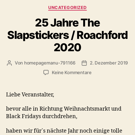
Kategorien
UNCATEGORIZED
25 Jahre The
Slapstickers / Roachford
2020
Von
homepagemanu-791166
2. Dezember 2019
Beitragsautor
Veröffentlichungsdatu
zu
Keine Kommentare
25
Jahre
The
Liebe Veranstalter,
Slapstickers
/
bevor alle in Richtung Weihnachtsmarkt und
Roachford
Black Fridays durchdrehen,
2020
haben wir für`s nächste Jahr noch einige tolle