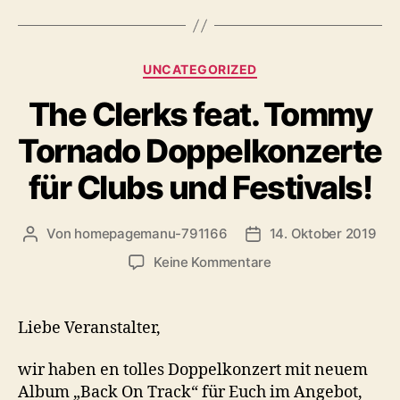
Kategorien
UNCATEGORIZED
The Clerks feat. Tommy
Tornado Doppelkonzerte
für Clubs und Festivals!
Von
homepagemanu-791166
14. Oktober 2019
Beitragsautor
Veröffentlichungsdatu
zu
Keine Kommentare
The
Clerks
feat.
Liebe Veranstalter,
Tommy
Tornado
wir haben en tolles Doppelkonzert mit neuem
Doppelkonzerte
Album „Back On Track“ für Euch im Angebot,
für