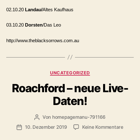
02.10.20
Landau/
Altes Kaufhaus
03.10.20
Dorsten
/Das Leo
http://www.theblacksorrows.com.au
Kategorien
UNCATEGORIZED
Roachford – neue Live-
Daten!
Von
homepagemanu-791166
Beitragsautor
zu
10. Dezember 2019
Keine Kommentare
Veröffentlichungsdatum
Roachf