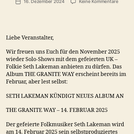
zu
16. Dezember 2024
Keine Kommentare
Veröffentlichungsdatum
Seth
Lakem
–
neue
Freiter
Liebe Veranstalter,
Wir freuen uns Euch für den November 2025
wieder Solo-Shows mit dem gefeierten UK –
Folkie Seth Lakeman anbieten zu dürfen. Das
Album THE GRANITE WAY erscheint bereits im
Februar, aber lest selbst:
SETH LAKEMAN KÜNDIGT NEUES ALBUM AN
THE GRANITE WAY – 14. FEBRUAR 2025
Der gefeierte Folkmusiker Seth Lakeman wird
am
14. Februar 2025 sein selbstproduziertes