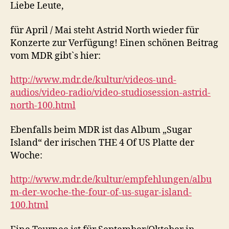
Of
Liebe Leute,
Us
beim
für April / Mai steht Astrid North wieder für
MDR
Konzerte zur Verfügung! Einen schönen Beitrag
vom MDR gibt`s hier:
http://www.mdr.de/kultur/videos-und-
audios/video-radio/video-studiosession-astrid-
north-100.html
Ebenfalls beim MDR ist das Album „Sugar
Island“ der irischen THE 4 Of US Platte der
Woche:
http://www.mdr.de/kultur/empfehlungen/albu
m-der-woche-the-four-of-us-sugar-island-
100.html