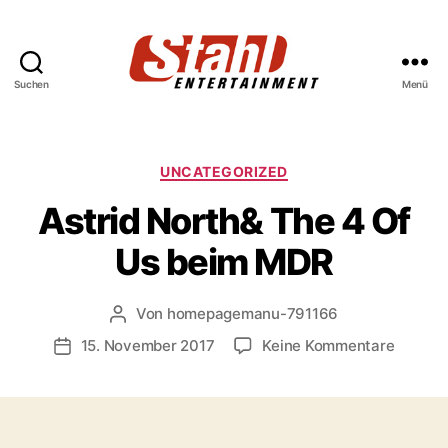
Suchen
Menü
Stahl
Entertainment
Kategorien
UNCATEGORIZED
Astrid North& The 4 Of
Us beim MDR
Von
homepagemanu-791166
Beitragsautor
zu
15. November 2017
Keine Kommentare
Veröffentlichungsdatum
Astrid
North&
The
4