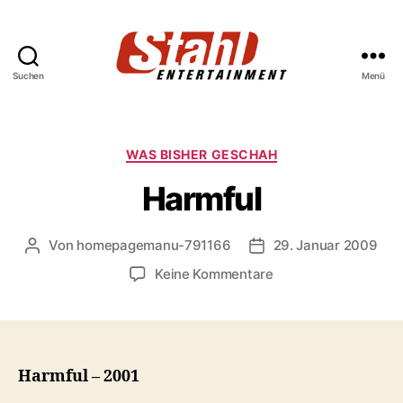
Suchen
Menü
Stahl
Entertainment
Kategorien
WAS BISHER GESCHAH
Harmful
Von
homepagemanu-791166
29. Januar 2009
Beitragsautor
Veröffentlichungsdatu
zu
Keine Kommentare
Harmful
Harmful – 2001