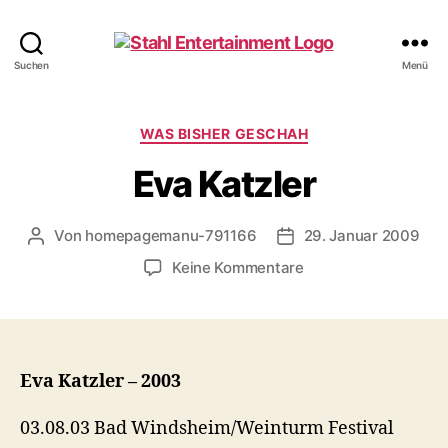
Stahl
Suchen
Menü
Entertainment
Kategorien
WAS BISHER GESCHAH
Eva Katzler
Von
homepagemanu-791166
29. Januar 2009
Beitragsautor
Veröffentlichungsdatu
zu
Keine Kommentare
Eva
Katzler
Eva Katzler – 2003
03.08.03 Bad Windsheim/Weinturm Festival