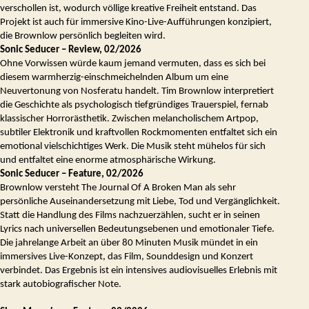
verschollen ist, wodurch völlige kreative Freiheit entstand. Das
Projekt ist auch für immersive Kino-Live-Aufführungen konzipiert,
die Brownlow persönlich begleiten wird.
Sonic Seducer – Review, 02/2026
Ohne Vorwissen würde kaum jemand vermuten, dass es sich bei
diesem warmherzig-einschmeichelnden Album um eine
Neuvertonung von Nosferatu handelt. Tim Brownlow interpretiert
die Geschichte als psychologisch tiefgründiges Trauerspiel, fernab
klassischer Horrorästhetik. Zwischen melancholischem Artpop,
subtiler Elektronik und kraftvollen Rockmomenten entfaltet sich ein
emotional vielschichtiges Werk. Die Musik steht mühelos für sich
und entfaltet eine enorme atmosphärische Wirkung.
Sonic Seducer – Feature, 02/2026
Brownlow versteht The Journal Of A Broken Man als sehr
persönliche Auseinandersetzung mit Liebe, Tod und Vergänglichkeit.
Statt die Handlung des Films nachzuerzählen, sucht er in seinen
Lyrics nach universellen Bedeutungsebenen und emotionaler Tiefe.
Die jahrelange Arbeit an über 80 Minuten Musik mündet in ein
immersives Live-Konzept, das Film, Sounddesign und Konzert
verbindet. Das Ergebnis ist ein intensives audiovisuelles Erlebnis mit
stark autobiografischer Note.