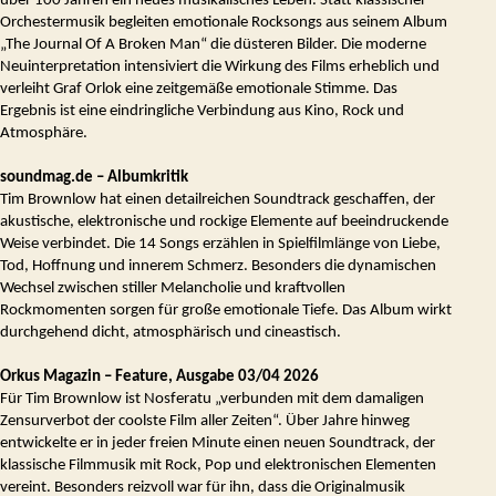
über 100 Jahren ein neues musikalisches Leben. Statt klassischer
Orchestermusik begleiten emotionale Rocksongs aus seinem Album
„The Journal Of A Broken Man“ die düsteren Bilder. Die moderne
Neuinterpretation intensiviert die Wirkung des Films erheblich und
verleiht Graf Orlok eine zeitgemäße emotionale Stimme. Das
Ergebnis ist eine eindringliche Verbindung aus Kino, Rock und
Atmosphäre.
soundmag.de – Albumkritik
Tim Brownlow hat einen detailreichen Soundtrack geschaffen, der
akustische, elektronische und rockige Elemente auf beeindruckende
Weise verbindet. Die 14 Songs erzählen in Spielfilmlänge von Liebe,
Tod, Hoffnung und innerem Schmerz. Besonders die dynamischen
Wechsel zwischen stiller Melancholie und kraftvollen
Rockmomenten sorgen für große emotionale Tiefe. Das Album wirkt
durchgehend dicht, atmosphärisch und cineastisch.
Orkus Magazin – Feature, Ausgabe 03/04 2026
Für Tim Brownlow ist Nosferatu „verbunden mit dem damaligen
Zensurverbot der coolste Film aller Zeiten“. Über Jahre hinweg
entwickelte er in jeder freien Minute einen neuen Soundtrack, der
klassische Filmmusik mit Rock, Pop und elektronischen Elementen
vereint. Besonders reizvoll war für ihn, dass die Originalmusik