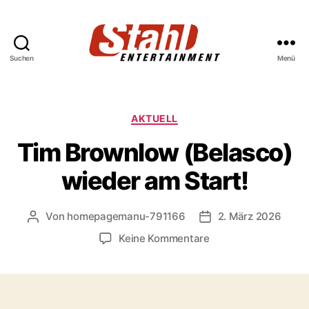
Suchen
Menü
Stahl
Entertainment
Kategorien
AKTUELL
Tim Brownlow (Belasco)
wieder am Start!
Von
homepagemanu-791166
2. März 2026
Beitragsautor
Veröffentlichungsda
zu
Keine Kommentare
Tim
Brownlow
(Belasco)
wieder