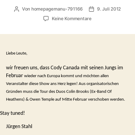
Von
homepagemanu-791166
9. Juli 2012
Beitragsautor
Veröffentlichungsd
zu
Keine Kommentare
Cody
Canada
&
The
Departed
Liebe Leute,
im
Januar
wir freuen uns, dass Cody Canada mit seinen Jungs im
/
Februar
wieder
nach Europa kommt und möchten allen
Februar
Veranstalter diese Show ans Herz legen! Aus organisatorischen
unterwegs
–
Gründen muss die Tour des Duos Colin Brooks (Ex-Band Of
Colin
Heathens) & Owen Temple auf Mitte Februar verschoben werden.
Brooks
&
Stay tuned!
Owen
Temple
Jürgen Stahl
Tour