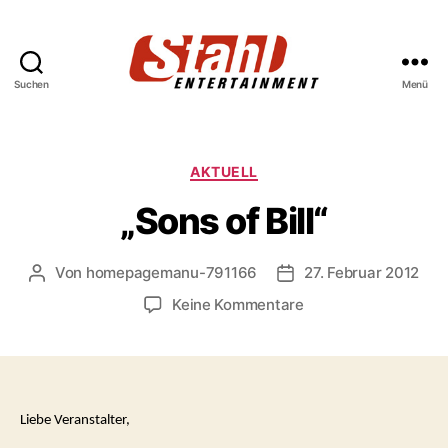
Suchen
Menü
Stahl
Entertainment
Kategorien
AKTUELL
„Sons of Bill“
Von
homepagemanu-791166
27. Februar 2012
Beitragsautor
Veröffentlichungsdat
zu
Keine Kommentare
„Sons
of
Bill“
Liebe Veranstalter,