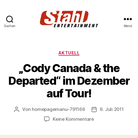
Suchen
Menü
Stahl
Entertainment
Kategorien
AKTUELL
„Cody Canada & the
Departed“ im Dezember
auf Tour!
Von
homepagemanu-791166
6. Juli 2011
Beitragsautor
Veröffentlichungsd
zu
Keine Kommentare
„Cody
Canada