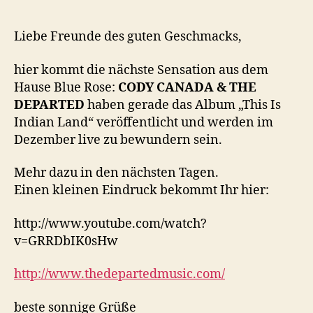
&
the
Departed“
Liebe Freunde des guten Geschmacks,
im
Dezember
hier kommt die nächste Sensation aus dem
auf
Hause Blue Rose:
CODY CANADA & THE
Tour!
DEPARTED
haben gerade das Album „This Is
Indian Land“ veröffentlicht und werden im
Dezember live zu bewundern sein.
Mehr dazu in den nächsten Tagen.
Einen kleinen Eindruck bekommt Ihr hier:
http://www.youtube.com/watch?
v=GRRDbIK0sHw
http://www.thedepartedmusic.com/
beste sonnige Grüße