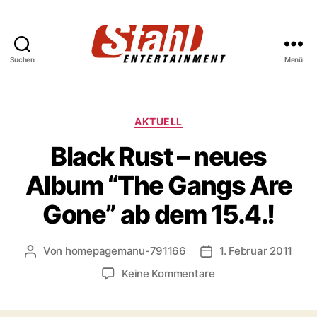
Suchen
Menü
Stahl
Entertainment
Kategorien
AKTUELL
Black Rust – neues
Album “The Gangs Are
Gone” ab dem 15.4.!
Von
homepagemanu-791166
1. Februar 2011
Beitragsautor
Veröffentlichungsdat
zu
Keine Kommentare
Black
Rust