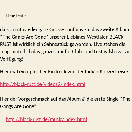
–
neues
Album
Liebe Leute,
“The
Gangs
da kommt wieder ganz Grosses auf uns zu: das zweite Album
Are
“The Gangs Are Gone” unserer Lieblings-Westfalen BLACK
Gone”
RUST ist wirklich ein Sahnestück geworden. Live stehen die
ab
Jungs natürlich das ganze Jahr für Club- und Festivalshows zur
dem
Verfügung!
15.4.!
Hier mal ein optischer Eindruck von der Indien-Konzertreise:
http://black-rust.de/videos2/index.html
Hier der Vorgeschmack auf das Album & die erste Single “The
Gangs Are Gone”
http://black-rust.de/music/index.html