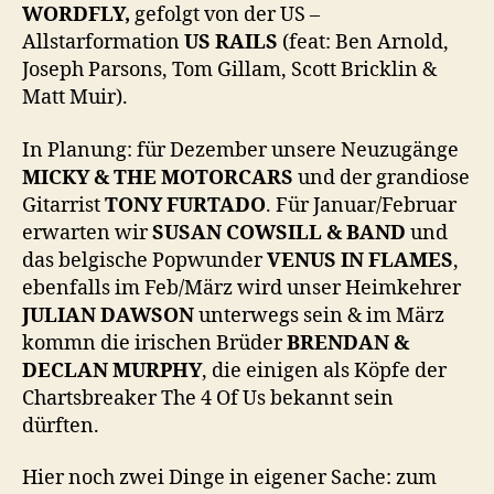
WORDFLY,
gefolgt von der US –
Allstarformation
US RAILS
(feat: Ben Arnold,
Joseph Parsons, Tom Gillam, Scott Bricklin &
Matt Muir).
In Planung: für Dezember unsere Neuzugänge
MICKY & THE MOTORCARS
und der grandiose
Gitarrist
TONY FURTADO
. Für Januar/Februar
erwarten wir
SUSAN COWSILL & BAND
und
das belgische Popwunder
VENUS IN FLAMES
,
ebenfalls im Feb/März wird unser Heimkehrer
JULIAN DAWSON
unterwegs sein & im März
kommn die irischen Brüder
BRENDAN &
DECLAN MURPHY
, die einigen als Köpfe der
Chartsbreaker The 4 Of Us bekannt sein
dürften.
Hier noch zwei Dinge in eigener Sache: zum