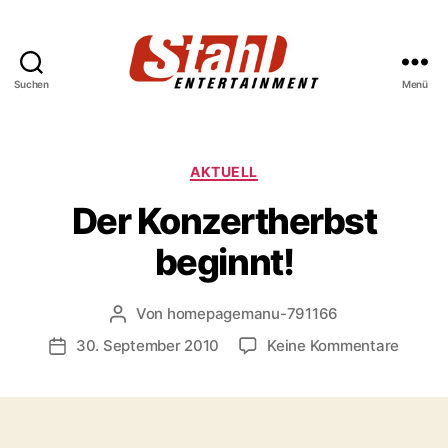
Suchen
Menü
Stahl
Entertainment
Kategorien
AKTUELL
Der Konzertherbst
beginnt!
Von
homepagemanu-791166
Beitragsautor
zu
30. September 2010
Keine Kommentare
Veröffentlichungsdatum
Der
Konzer
beginn