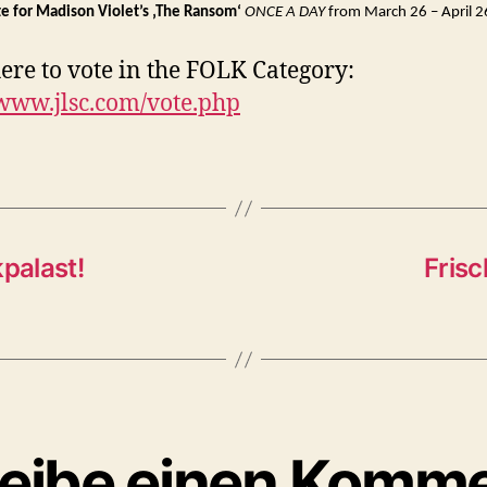
e for Madison Violet’s ‚The Ransom‘
ONCE A DAY
from March 26 – April 2
here to vote in the FOLK Category:
/www.jlsc.com/vote.php
palast!
Frisc
eibe einen Komm