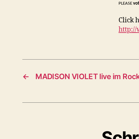
PLEASE
vot
Click 
http:/
←
MADISON VIOLET live im Rock
Schr