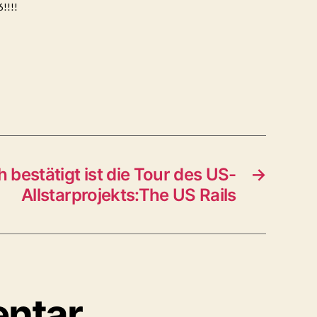
6!!!!
h bestätigt ist die Tour des US-
→
Allstarprojekts:The US Rails
entar