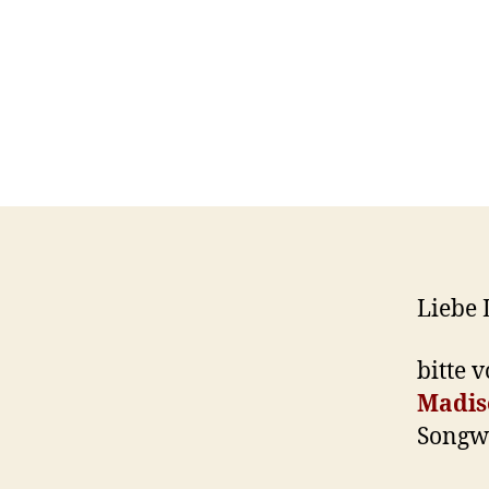
Liebe 
bitte 
Madis
Songwr