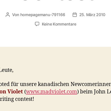
Von
homepagemanu-791166
25. März 2010
Beitragsautor
Veröffentlichungs
zu
Keine Kommentare
John
Lennon
Songwriting
Contest
Leute,
voted für unsere kanadischen Newcomerinne
on Violet
(
www.madviolet.com
) beim John 
iting contest!