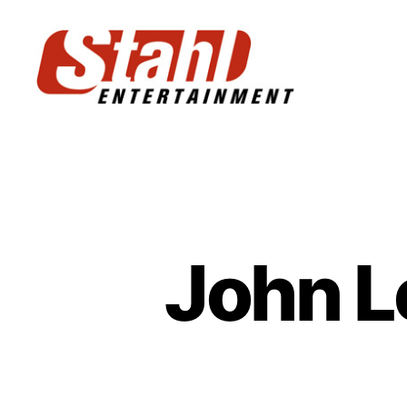
Stahl
Entertainment
John L