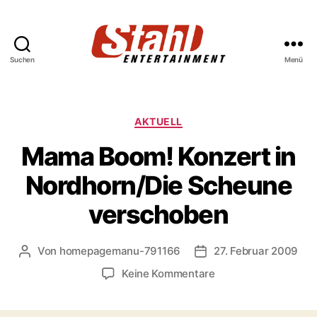
Suchen
Menü
Stahl
Entertainment
Kategorien
AKTUELL
Mama Boom! Konzert in
Nordhorn/Die Scheune
verschoben
Von
homepagemanu-791166
27. Februar 2009
Beitragsautor
Veröffentlichungsdatu
zu
Keine Kommentare
Mama
Boom!